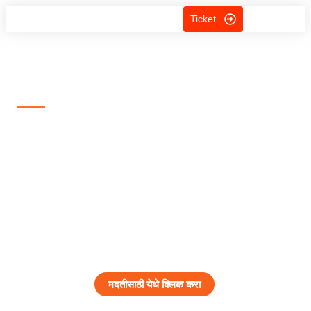
Ticket
प्रामाणिक आणि सोपं मार्गदर्शन, तुमच्या प्रत्येक शंकेसाठी!
तुमची अडचण आमचं प्राधान्य आहे!
न घाबरता, निर्धास्तपणे तुम्ही
मदतीसाठी आजच Ticket
Raise करा!
प्रत्येक टप्प्यावर विश्वासू साथ आणि योग्य मार्गदर्शन.
मदतीसाठी येथे क्लिक करा