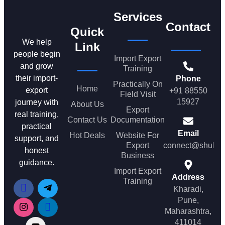
Services
Contact
Quick
We help
Link
people begin
Import Export
and grow
Training
their import-
Phone
Practically On
Home
export
+91 88550
Field Visit
15927
journey with
About Us
Export
real training,
Contact Us
Documentation
practical
Email
Hot Deals
Website For
support, and
Export
connect@shubh
honest
Business
guidance.
Import Export
Address
Training
Kharadi,
Pune,
Maharashtra,
411014