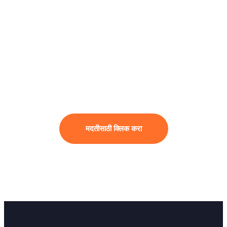
Get Instant Help
तुमच्या Import-Export व्यवसायात काही
अडचण, शंका किंवा मार्गदर्शन हवे असल्यास, आमची
तज्ज्ञ टीम तुमच्या मदतीसाठी तयार आहे. फक्त
तुमची समस्या आणि माहिती शेअर करा, आम्ही
लवकरच संपर्क करू.
मदतीसाठी क्लिक करा